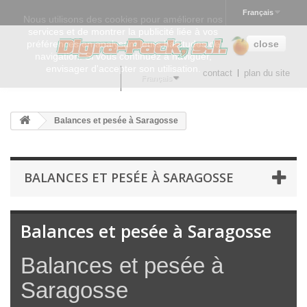
Français
Nous utilisons des cookies pour améliorer nos
services et de montrer la publicité liée à vos
préférences en analysant leurs habitudes de
close
navigation. Si vous continuez à naviguer,
envisager d'accepter son utilisation.
contact
plan du site
Français
Balances et pesée à Saragosse
BALANCES ET PESÉE À SARAGOSSE
Balances et pesée à Saragosse
Balances et pesée à
Saragosse